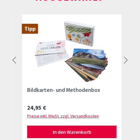
Tipp
Tip
Bildkarten- und Methodenbox
CD
Regulärer Preis:
Re
24,95 €
20
Preise inkl. MwSt. zzgl. Versandkosten
Pre
In den Warenkorb