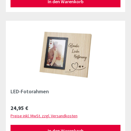
In den Warenkorb
LED-Fotorahmen
Regulärer Preis:
24,95 €
Preise inkl. MwSt. zzgl. Versandkosten
In den Warenkorb