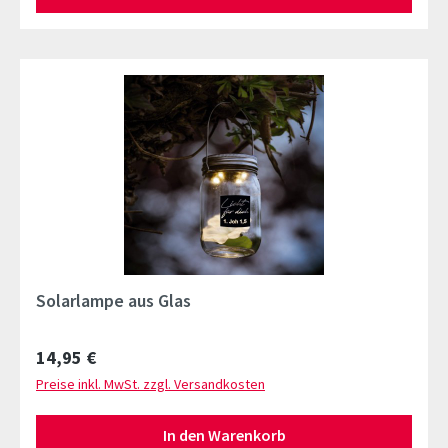
Solarlampe aus Glas
Regulärer Preis:
14,95 €
Preise inkl. MwSt. zzgl. Versandkosten
In den Warenkorb