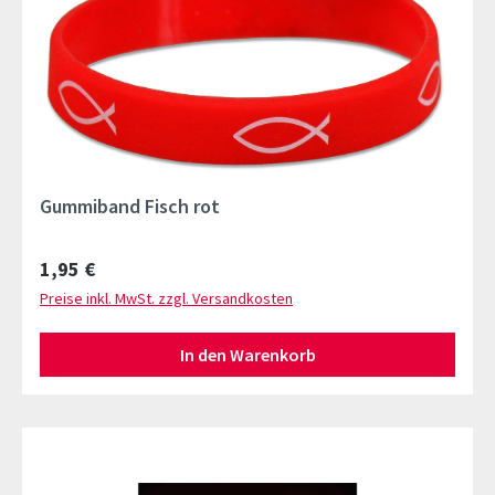
Gummiband Fisch rot
Regulärer Preis:
1,95 €
Preise inkl. MwSt. zzgl. Versandkosten
In den Warenkorb