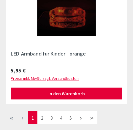
LED-Armband für Kinder - orange
Regulärer Preis:
5,95 €
Preise inkl. MwSt. zzgl. Versandkosten
In den Warenkorb
Seite
Seite
Seite
Seite
Seite
1
2
3
4
5