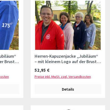
ubiläum“
Herren-Kapuzenjacke „Jubiläum“
er Brust
– mit kleinem Logo auf der Brust
und Ärmellogo
Regulärer Preis:
52,95 €
kosten
Preise inkl. MwSt. zzgl. Versandkosten
Details