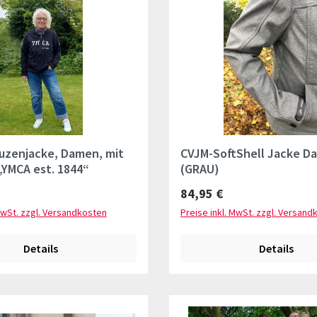
uzenjacke, Damen, mit
CVJM-SoftShell Jacke D
„YMCA est. 1844“
(GRAU)
Preis:
Regulärer Preis:
84,95 €
MwSt. zzgl. Versandkosten
Preise inkl. MwSt. zzgl. Versand
Details
Details