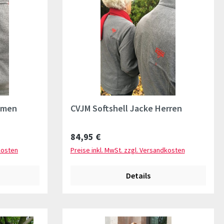
amen
CVJM Softshell Jacke Herren
Regulärer Preis:
84,95 €
kosten
Preise inkl. MwSt. zzgl. Versandkosten
Details