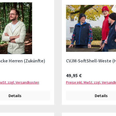
cke Herren (Zukünfte)
CVJM-SoftShell-Weste (
Preis:
Regulärer Preis:
49,95 €
MwSt. zzgl. Versandkosten
Preise inkl. MwSt. zzgl. Versand
Details
Details