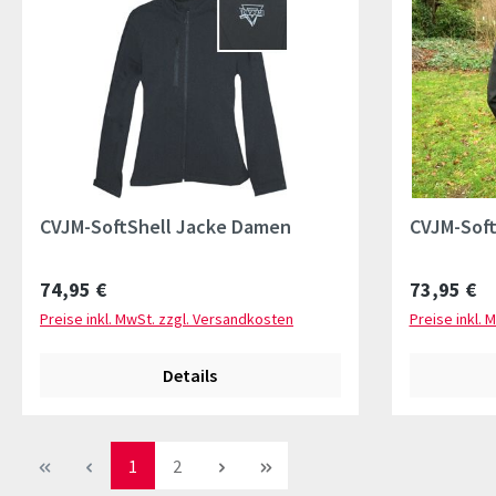
CVJM-SoftShell Jacke Damen
CVJM-Soft
Regulärer Preis:
Regulärer 
74,95 €
73,95 €
Preise inkl. MwSt. zzgl. Versandkosten
Preise inkl. 
Details
Seite
Seite
1
2