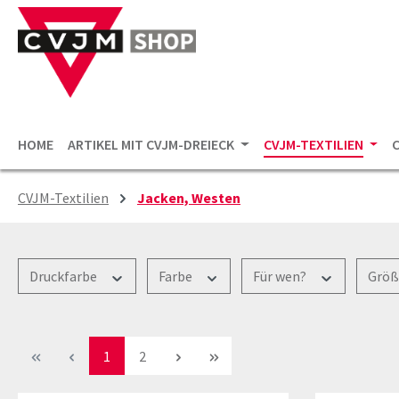
 Hauptinhalt springen
Zur Suche springen
Zur Hauptnavigation springen
HOME
ARTIKEL MIT CVJM-DREIECK
CVJM-TEXTILIEN
CVJM-Textilien
Jacken, Westen
Druckfarbe
Farbe
Für wen?
Grö
Seite
Seite
1
2