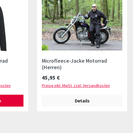
rrad
Microfleece-Jacke Motorrad
(Herren)
Regulärer Preis:
45,95 €
kosten
Preise inkl. MwSt. zzgl. Versandkosten
b
Details