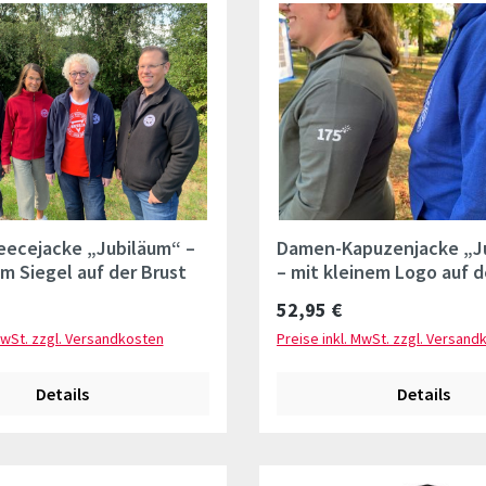
eecejacke „Jubiläum“ –
Damen-Kapuzenjacke „J
m Siegel auf der Brust
– mit kleinem Logo auf d
und Ärmellogo
Preis:
Regulärer Preis:
52,95 €
MwSt. zzgl. Versandkosten
Preise inkl. MwSt. zzgl. Versand
Details
Details