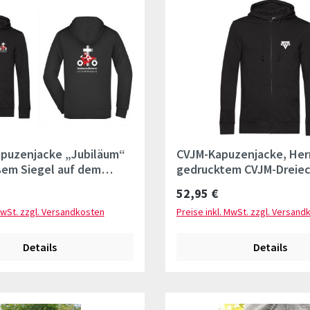
puzenjacke „Jubiläum“
CVJM-Kapuzenjacke, Her
ßem Siegel auf dem
gedrucktem CVJM-Dreiec
d Ärmellogo
linken Brust
Preis:
Regulärer Preis:
52,95 €
MwSt. zzgl. Versandkosten
Preise inkl. MwSt. zzgl. Versand
Details
Details