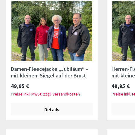
Damen-Fleecejacke „Jubiläum“ –
Herren-Fl
mit kleinem Siegel auf der Brust
mit kleine
Regulärer Preis:
Regulärer 
49,95 €
49,95 €
Preise inkl. MwSt. zzgl. Versandkosten
Preise inkl. 
Details