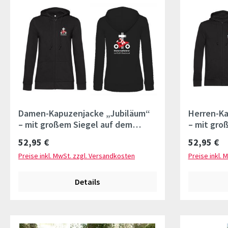
Damen-Kapuzenjacke „Jubiläum“
Herren-Ka
– mit großem Siegel auf dem
– mit gro
Rücken und Ärmellogo
Rücken un
Regulärer Preis:
Regulärer 
52,95 €
52,95 €
Preise inkl. MwSt. zzgl. Versandkosten
Preise inkl. 
Details