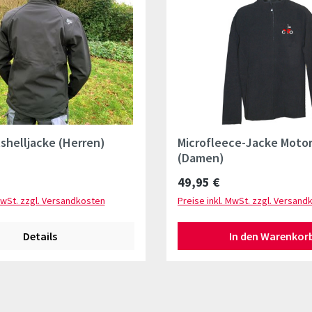
shelljacke (Herren)
Microfleece-Jacke Moto
(Damen)
Preis:
Regulärer Preis:
49,95 €
MwSt. zzgl. Versandkosten
Preise inkl. MwSt. zzgl. Versand
Details
In den Warenkor