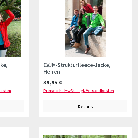
ke,
CVJM-Strukturfleece-Jacke,
Herren
Regulärer Preis:
39,95 €
kosten
Preise inkl. MwSt. zzgl. Versandkosten
Details