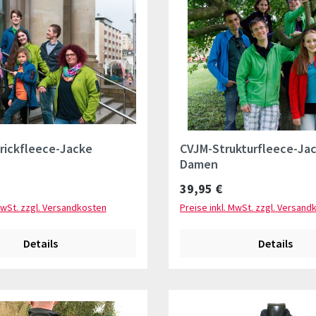
ickfleece-Jacke
CVJM-Strukturfleece-Jac
Damen
Preis:
Regulärer Preis:
39,95 €
MwSt. zzgl. Versandkosten
Preise inkl. MwSt. zzgl. Versand
Details
Details