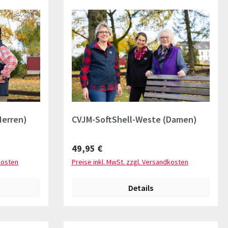
Herren)
CVJM-SoftShell-Weste (Damen)
Regulärer Preis:
49,95 €
kosten
Preise inkl. MwSt. zzgl. Versandkosten
Details