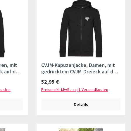
ren, mit
CVJM-Kapuzenjacke, Damen, mit
k auf der
gedrucktem CVJM-Dreieck auf der
linken Brust
Regulärer Preis:
52,95 €
kosten
Preise inkl. MwSt. zzgl. Versandkosten
Details