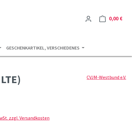
0,00 €
Ware
GESCHENKARTIKEL, VERSCHIEDENES
LTE)
CVJM-Westbund e.V.
is:
MwSt. zzgl. Versandkosten