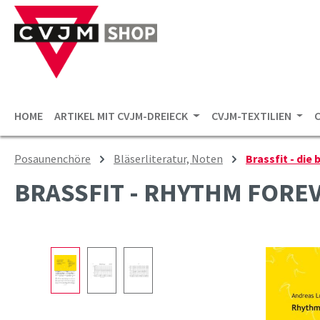
 Hauptinhalt springen
Zur Suche springen
Zur Hauptnavigation springen
HOME
ARTIKEL MIT CVJM-DREIECK
CVJM-TEXTILIEN
Posaunenchöre
Bläserliteratur, Noten
Brassfit - die
BRASSFIT - RHYTHM FORE
Bildergalerie überspringen