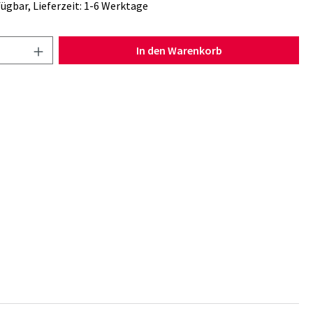
ügbar, Lieferzeit: 1-6 Werktage
Anzahl: Gib den gewünschten Wert ein oder b
In den Warenkorb