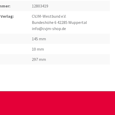
mmer:
12803419
 Verlag:
CVJM-Westbund e.V.
Bundeshöhe 6 42285 Wuppertal
info@cvjm-shop.de
145 mm
10 mm
297 mm