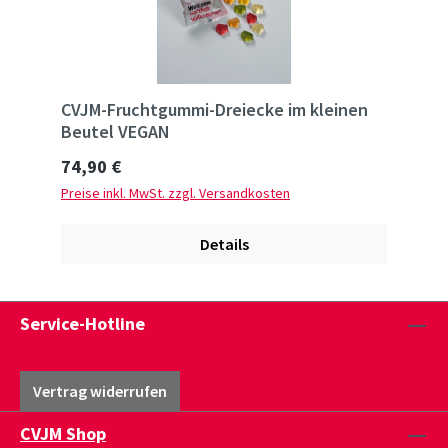
CVJM-Fruchtgummi-Dreiecke im kleinen
Beutel VEGAN
Regulärer Preis:
74,90 €
Preise inkl. MwSt. zzgl. Versandkosten
Details
Service-Hotline
Vertrag widerrufen
CVJM Shop