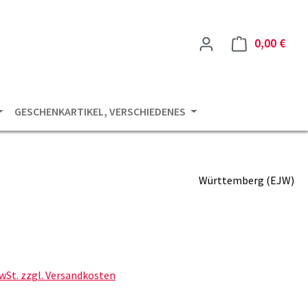
0,00 €
Ware
GESCHENKARTIKEL, VERSCHIEDENES
Württemberg (EJW)
is:
MwSt. zzgl. Versandkosten