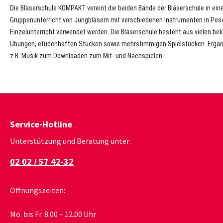
Die Bläserschule KOMPAKT vereint die beiden Bände der Bläserschule in ein
Gruppenunterricht von Jungbläsern mit verschiedenen Instrumenten in Posa
Einzelunterricht verwendet werden. Die Bläserschule besteht aus vielen be
Übungen, etüdenhaften Stücken sowie mehrstimmigen Spielstücken. Ergänzt
z.B. Musik zum Downloaden zum Mit- und Nachspielen.
Service-Hotline
Unterstützung und Beratung unter:
02 02 / 57 42-32
Öffnungszeiten:
Mo. bis Fr. 8.00 – 12.00 Uhr