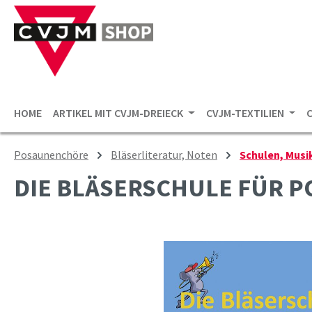
 Hauptinhalt springen
Zur Suche springen
Zur Hauptnavigation springen
HOME
ARTIKEL MIT CVJM-DREIECK
CVJM-TEXTILIEN
Posaunenchöre
Bläserliteratur, Noten
Schulen, Musik
DIE BLÄSERSCHULE FÜR 
Bildergalerie überspringen