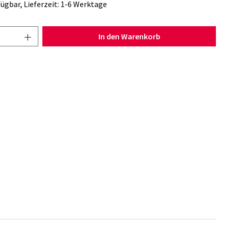
ügbar, Lieferzeit: 1-6 Werktage
Anzahl: Gib den gewünschten Wert ein oder b
In den Warenkorb