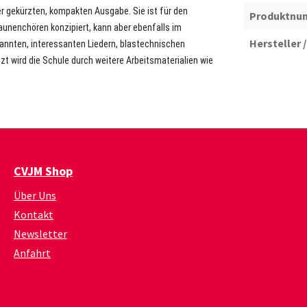
er gekürzten, kompakten Ausgabe. Sie ist für den
Produktnu
unenchören konzipiert, kann aber ebenfalls im
Hersteller /
kannten, interessanten Liedern, blastechnischen
 wird die Schule durch weitere Arbeitsmaterialien wie
CVJM Shop
Über Uns
Kontakt
Newsletter
Anfahrt