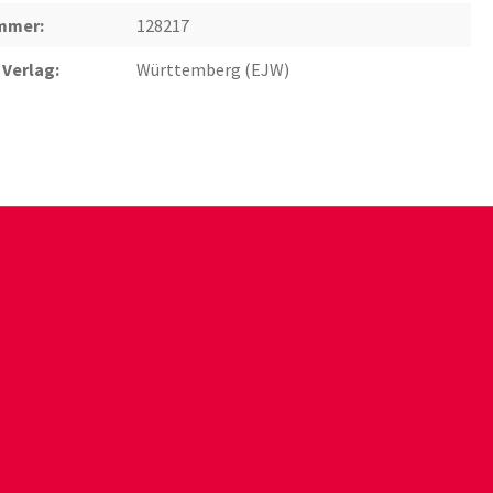
mmer:
128217
 Verlag:
Württemberg (EJW)