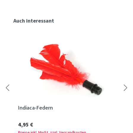
Produktgalerie überspringen
Auch interessant
Indiaca-Federn
Regulärer Preis:
4,95 €
Preise inkl. MwSt. zzgl. Versandkosten