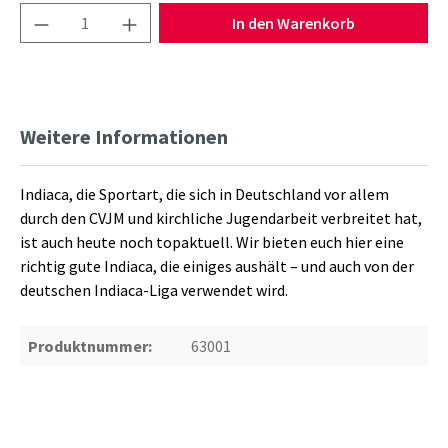
Produkt Anzahl: Gib den gewünschten Wert ein
In den Warenkorb
Weitere Informationen
Indiaca, die Sportart, die sich in Deutschland vor allem
durch den CVJM und kirchliche Jugendarbeit verbreitet hat,
ist auch heute noch topaktuell. Wir bieten euch hier eine
richtig gute Indiaca, die einiges aushält – und auch von der
deutschen Indiaca-Liga verwendet wird.
Produktnummer:
63001