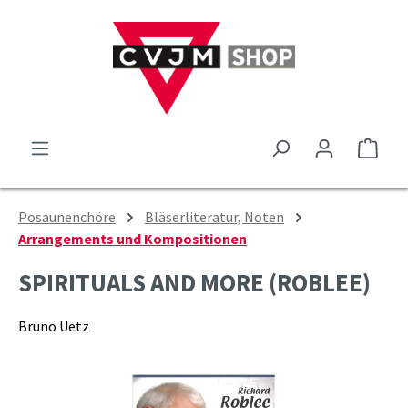
Zum Hauptinhalt springen
Ware
Posaunenchöre
Bläserliteratur, Noten
Arrangements und Kompositionen
SPIRITUALS AND MORE (ROBLEE)
Bruno Uetz
Bildergalerie überspringen