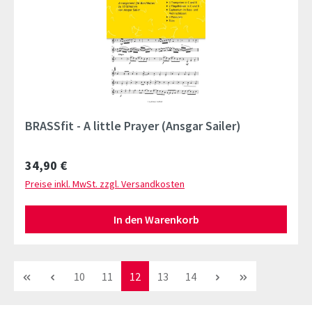
BRASSfit - A little Prayer (Ansgar Sailer)
Regulärer Preis:
34,90 €
Preise inkl. MwSt. zzgl. Versandkosten
In den Warenkorb
Seite
Seite
Seite
Seite
Seite
10
11
12
13
14