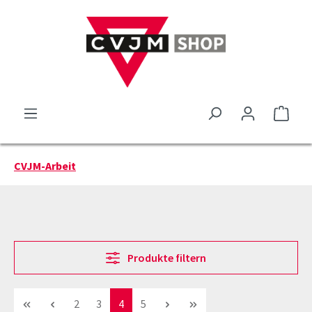
Zum Hauptinhalt springen
Ware
CVJM-Arbeit
Produkte filtern
Seite
Seite
Seite
Seite
2
3
4
5