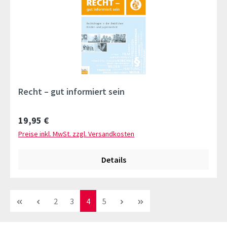
Recht – gut informiert sein
Regulärer Preis:
19,95 €
Preise inkl. MwSt. zzgl. Versandkosten
Details
Seite
Seite
Seite
Seite
2
3
4
5