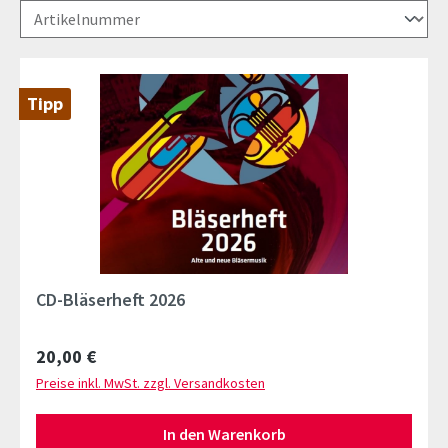
Tipp
CD-Bläserheft 2026
Regulärer Preis:
20,00 €
Preise inkl. MwSt. zzgl. Versandkosten
In den Warenkorb